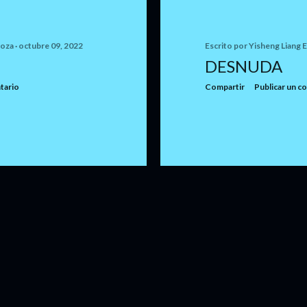
noza
octubre 09, 2022
Escrito por
Yisheng Liang 
DESNUDA
tario
Compartir
Publicar un c