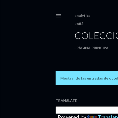
analytics
kofi2
COLECCIO
PÁGINA PRINCIPAL
Mostrando las entradas de octu
E
n
t
TRANSLATE
r
Powered by
Translat