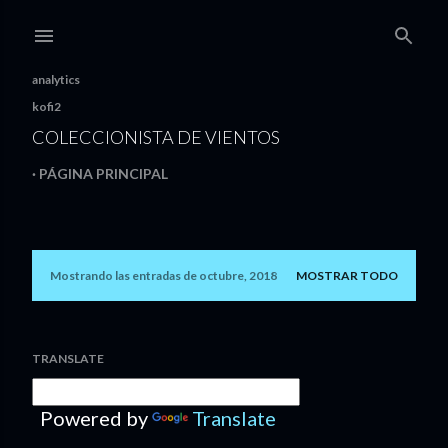
Ir al contenido principal
analytics
kofi2
COLECCIONISTA DE VIENTOS
PÁGINA PRINCIPAL
Mostrando las entradas de octubre, 2018
MOSTRAR TODO
E
n
t
TRANSLATE
r
Powered by
Translate
a