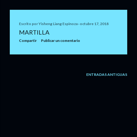
d
a
Escrito por
Yisheng Liang Espinoza
octubre 17, 2018
s
MARTILLA
Compartir
Publicar un comentario
ENTRADAS ANTIGUAS