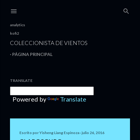
Ir al contenido principal
analytics
kofi2
COLECCIONISTA DE VIENTOS
PÁGINA PRINCIPAL
TRANSLATE
E
Powered by
Translate
n
t
r
Escrito por
Yisheng Liang Espinoza
julio 26, 2016
a