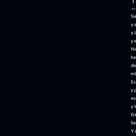
T
Si
y 
y 
y 
No
ha
de
mi
Es
y 
es
y 
Em
Se
Y 