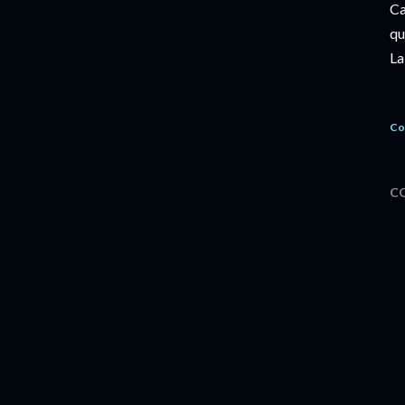
Ca
qu
La
Co
C