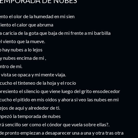
EMPORADA DE NUBES
ento el olor de la humedad en mi sien
siento el calor que abruma
la caricia de la gota que baja de mi frente a mi barbilla
el viento que la mueve.
 hay nubes a lo lejos
y nubes encima de mi ,
ntro de mi.
 vista se opaca y mi mente viaja.
cucho el tinteneo de la hoja y el rocío
presiento el silencio que viene luego del grito ensodecedor
cucho el pitido en mis oidos y ahora si veo las nubes en mi
lejos de aqui y alrededor de ti.
pezó la temporada de nubes
rá sencillo ser como el cóndor que vuela sobre ellas?.
de pronto empiezan a desaparecer una a una y otra tras otra