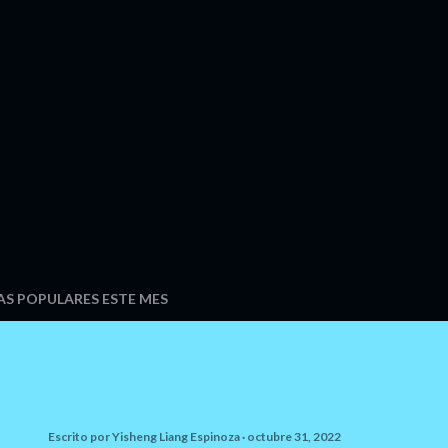
S POPULARES ESTE MES
Escrito por
Yisheng Liang Espinoza
octubre 31, 2022